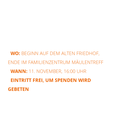
einige Laternen vor Ort haben.
Mit: Semih Ali Aksoy, Ugur Uygar Erkuş, dem
Kinderchor der Wilhelmsschule und weiteren
Erzähler*innen
WO:
BEGINN AUF DEM ALTEN FRIEDHOF,
ENDE IM FAMILIENZENTRUM MÄULENTREFF
WANN:
11. NOVEMBER, 16:00 UHR
EINTRITT FREI, UM SPENDEN WIRD
GEBETEN