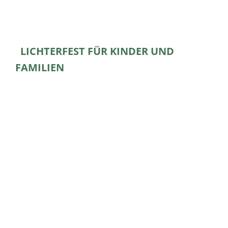
LICHTERFEST FÜR KINDER UND
FAMILIEN
Wir feiern das Fest des Lichts, feiert mit uns!
Zusammen hören wir Geschichten und Musik.
Dann zünden wir unsere Kerzen an und
nehmen das Licht mit durch Untertürkheim. Im
Familienzentrum Mäulentreff erwartet uns ein
Buffet mit leckerem Essen.
Ihr dürft eure eigene Laterne mitbringen, aber
auch ohne Laterne kommen. Wir werden auch