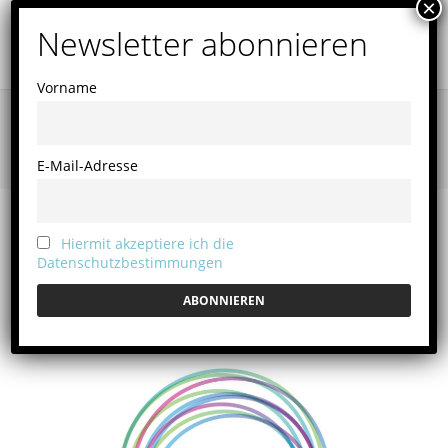
Vorname
Archives
E-Mail-Adresse
Erzählkunstfestival
Hiermit akzeptiere ich die
Datenschutzbestimmungen
Untertürkheim unter
uns 2022