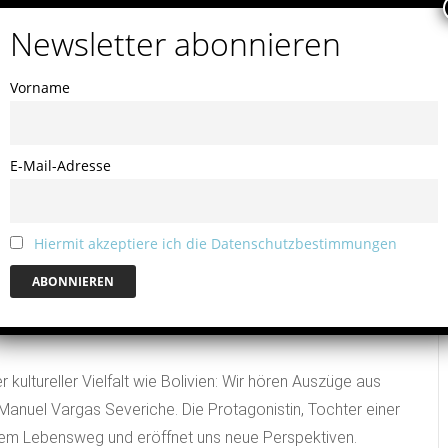
Vorname
E-Mail-Adresse
eberin des Lebens –
Hiermit akzeptiere ich die Datenschutzbestimmungen
 Wilhelm
ultureller Vielfalt wie Bolivien: Wir hören Auszüge aus
 Manuel Vargas Severiche. Die Protagonistin, Tochter einer
hrem Lebensweg und eröffnet uns neue Perspektiven.