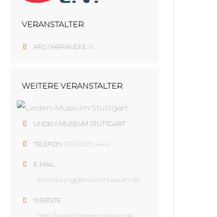
VERANSTALTER
ARS NARRANDI E. V.
WEITERE VERANSTALTER
LINDEN-MUSEUM STUTTGART
0711/2022-444
TELEFON
E-MAIL
anmeldung@lindenmuseum.de
WEBSITE
http://www.lindenmuseum.de