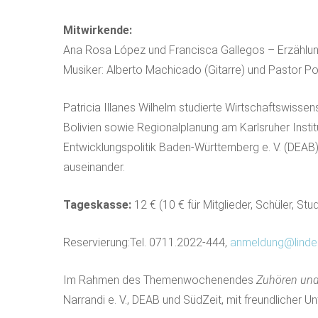
Mitwirkende:
Ana Rosa López und Francisca Gallegos – Erzählu
Musiker: Alberto Machicado (Gitarre) und Pastor Po
Patricia Illanes Wilhelm studierte Wirtschaftswiss
Bolivien sowie Regionalplanung am Karlsruher Instit
Entwicklungspolitik Baden-Württemberg e. V. (DEAB)
auseinander.
Tageskasse:
12 € (10 € für Mitglieder, Schüler, Stu
Reservierung:Tel. 0711.2022-444,
anmeldung@lind
Im Rahmen des Themenwochenendes
Zuhören und
Narrandi e. V., DEAB und SüdZeit, mit freundlicher 