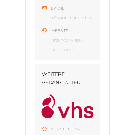
E-MAIL
info@ars-narrandi.de
WEBSITE
http://www.ars-
narrandi.de
WEITERE
VERANSTALTER
VHS STUTTGART