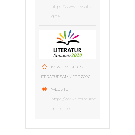
https://www.bwstiftun
g.de
IM RAHMEN DES
LITERATURSOMMERS 2020
WEBSITE
https://www.literaturso
mmer.de