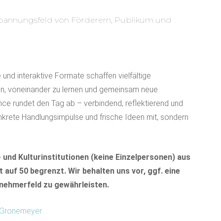
 Spannungsfeld von Förderern, Publikum und
und interaktive Formate schaffen vielfältige
n, voneinander zu lernen und gemeinsam neue
nce rundet den Tag ab – verbindend, reflektierend und
nkrete Handlungsimpulse und frische Ideen mit, sondern
und Kulturinstitutionen (keine Einzelpersonen) aus
auf 50 begrenzt. Wir behalten uns vor, ggf. eine
lnehmerfeld zu gewährleisten.
 Gronemeyer