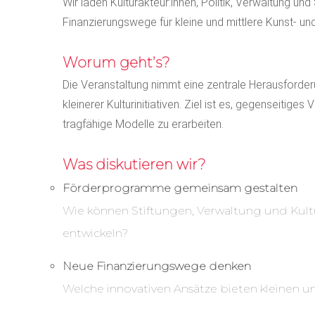
Wir laden Kulturakteur:innen, Politik, Verwaltung und
Finanzierungswege für kleine und mittlere Kunst- und
Worum geht’s?
Die Veranstaltung nimmt eine zentrale Herausforderu
kleinerer Kulturinitiativen. Ziel ist es, gegenseitig
tragfähige Modelle zu erarbeiten.
Was diskutieren wir?
Förderprogramme gemeinsam gestalten
Wie können Stiftungen, Verwaltung und Kul
entwickeln?
Neue Finanzierungswege denken
Welche innovativen Ansätze bieten kleinen un