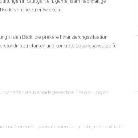
 Stiftungen in Stuttgart ein, gemeinsam nachhaltige
 Kulturvereine zu entwickeln.
ng in den Blick: die prekäre Finanzierungssituation
es Verständnis zu stärken und konkrete Lösungsansätze für
turschaffende bedarfsgerechte Förderungen
d mittleren Organisationen langfristige Stabilität?