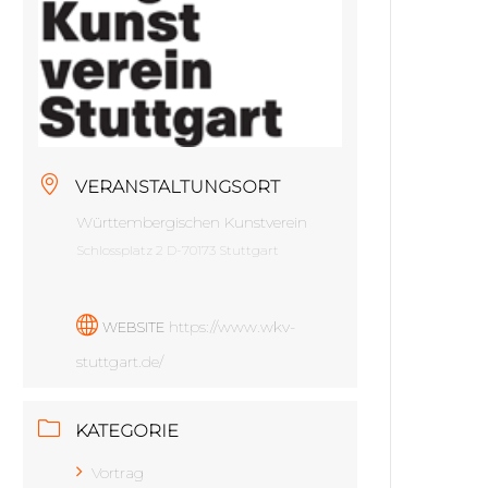
VERANSTALTUNGSORT
Württembergischen Kunstverein
Schlossplatz 2 D-70173 Stuttgart
https://www.wkv-
WEBSITE
stuttgart.de/
KATEGORIE
Vortrag